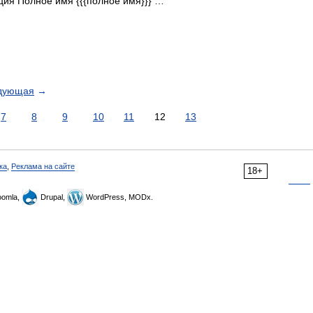
я Полное имя {{{полное имя}}} …
дующая
→
7
8
9
10
11
12
13
ка
,
Реклама на сайте
18+
omla,
Drupal,
WordPress, MODx.