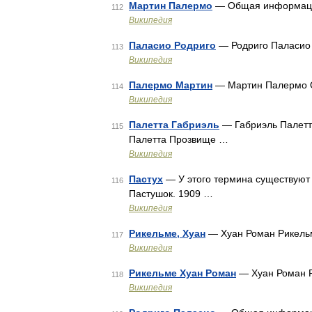
Мартин Палермо
— Общая информаци
112
Википедия
Паласио Родриго
— Родриго Паласио
113
Википедия
Палермо Мартин
— Мартин Палермо О
114
Википедия
Палетта Габриэль
— Габриэль Палетт
115
Палетта Прозвище …
Википедия
Пастух
— У этого термина существуют и
116
Пастушок. 1909 …
Википедия
Рикельме, Хуан
— Хуан Роман Рикель
117
Википедия
Рикельме Хуан Роман
— Хуан Роман Р
118
Википедия