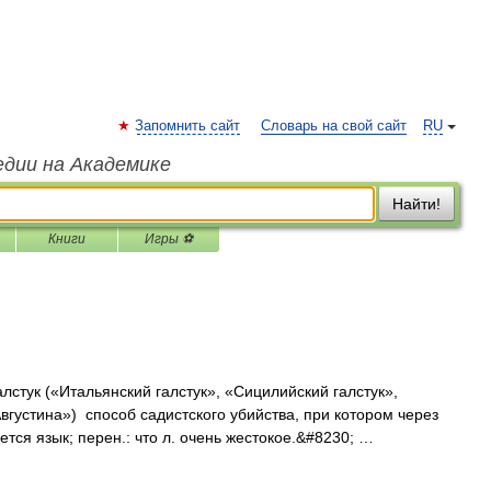
Запомнить сайт
Словарь на свой сайт
RU
едии на Академике
Найти!
Книги
Игры ⚽
стук («Итальянский галстук», «Сицилийский галстук»,
Августина») способ садистского убийства, при котором через
ется язык; перен.: что л. очень жестокое.&#8230; …