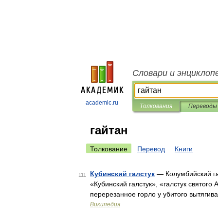
Словари и энциклоп
academic.ru
Толкования
Переводы
гайтан
Толкование
Перевод
Книги
Кубинский галстук
— Колумбийский гал
111
«Кубинский галстук», «галстук святого 
перерезанное горло у убитого вытягива
Википедия