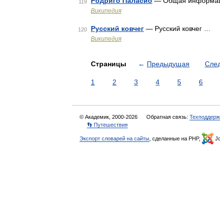
Родриго Паласио
— Общая информаци
119
Википедия
Русский ковчег
— Русский ковчег …
120
Википедия
Страницы
←
Предыдущая
Сле
1
2
3
4
5
6
© Академик, 2000-2026
Обратная связь:
Техподдерж
👣 Путешествия
Экспорт словарей на сайты
, сделанные на PHP,
Jo